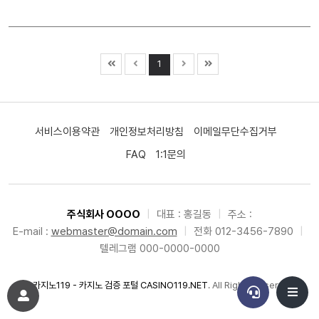
1
서비스이용약관
개인정보처리방침
이메일무단수집거부
FAQ
1:1문의
주식회사 OOOO
|
대표 : 홍길동
|
주소 :
E-mail :
webmaster@domain.com
|
전화 012-3456-7890
|
텔레그램 000-0000-0000
©
카지노119 - 카지노 검증 포털 CASINO119.NET
. All Rights Reserved.