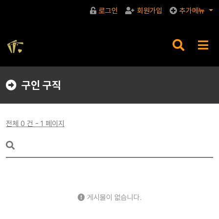
로그인
회원가입
추가메뉴
검
메
색
뉴
버
버
튼
튼
구인 구직
전체 0 건 - 1 페이지
게시물이 없습니다.