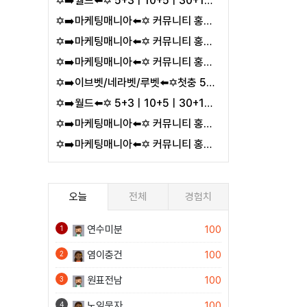
✡️➡️월드⬅️✡️ 5+3ㅣ10+5ㅣ30+12ㅣ50+20ㅣ100+35ㅣ200+70 ✡️무한매충✡️모든배팅제재없음✡️다양한 이벤트✡️ s8ma
✡️➡️마케팅매니아⬅️✡️ 커뮤니티 홍보 프로그램⭐️구글 찌라시 프로그램⭐️카톡 텔레 미니게임 오토픽⭐️마케팅프로그램✡️ i9aa
✡️➡️마케팅매니아⬅️✡️ 커뮤니티 홍보 프로그램⭐️구글 찌라시 프로그램⭐️카톡 텔레 미니게임 오토픽⭐️마케팅프로그램✡️ hrqi
✡️➡️마케팅매니아⬅️✡️ 커뮤니티 홍보 프로그램⭐️구글 찌라시 프로그램⭐️카톡 텔레 미니게임 오토픽⭐️마케팅프로그램✡️ r1co
✡️➡️이브벳/네라벳/루벳⬅️✡️첫충 50%ㅣ매충 30%✡️모든배팅제재없음✡️가입즉시 콤프지급✡️베팅한도무제한✡️ hq2q
✡️➡️월드⬅️✡️ 5+3ㅣ10+5ㅣ30+12ㅣ50+20ㅣ100+35ㅣ200+70 ✡️무한매충✡️모든배팅제재없음✡️다양한 이벤트✡️ pahj
✡️➡️마케팅매니아⬅️✡️ 커뮤니티 홍보 프로그램⭐️구글 찌라시 프로그램⭐️카톡 텔레 미니게임 오토픽⭐️마케팅프로그램✡️ xrm3
✡️➡️마케팅매니아⬅️✡️ 커뮤니티 홍보 프로그램⭐️구글 찌라시 프로그램⭐️카톡 텔레 미니게임 오토픽⭐️마케팅프로그램✡️ sujf
오늘
전체
경험치
연수미분
100
1
염이충건
100
2
원표전남
100
3
노임묵자
100
4