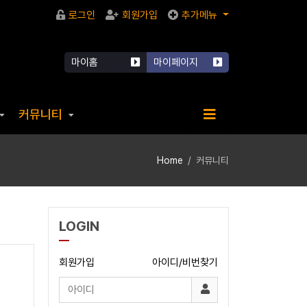
로그인
회원가입
추가메뉴
마이홈
마이페이지
커뮤니티
Home
커뮤니티
LOGIN
회원가입
아이디/비번찾기