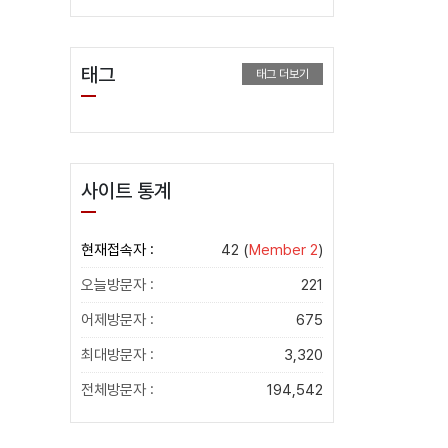
태그
태그 더보기
사이트 통계
현재접속자 :
42 (
Member 2
)
오늘방문자 :
221
어제방문자 :
675
최대방문자 :
3,320
전체방문자 :
194,542