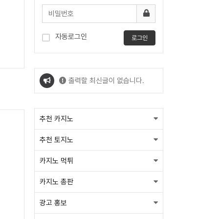
자동로그인
로그인
출력할 최신글이 없습니다.
출력할 최신글이 없습니다.
추천 카지노
추천 토지노
카지노 먹튀
카지노 총판
광고 홍보