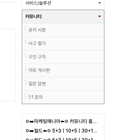
서비스/솔루션
커뮤니티
공지 사항
사고 팔기
구인 구직
자유 게시판
질문 답변
1:1 문의
✡️➡️마케팅매니아⬅️✡️ 커뮤니티 홍보 프로그램⭐️구글 찌라시 프로그램⭐️카톡 텔레 미니게임 오토픽⭐️마케팅프로그램✡️ e4s2
✡️➡️월드⬅️✡️ 5+3ㅣ10+5ㅣ30+12ㅣ50+20ㅣ100+35ㅣ200+70 ✡️무한매충✡️모든배팅제재없음✡️다양한 이벤트✡️ fry9