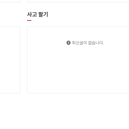
사고 팔기
최신글이 없습니다.