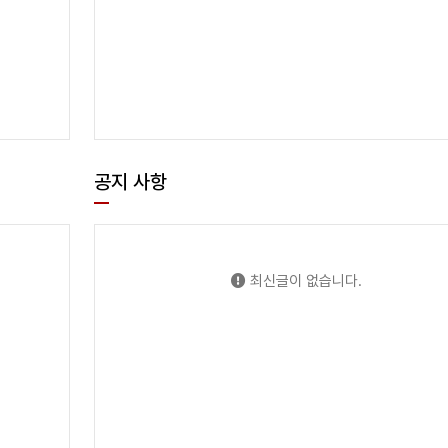
공지 사항
최신글이 없습니다.