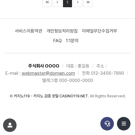
1
서비스이용약관
개인정보처리방침
이메일무단수집거부
FAQ
1:1문의
주식회사 OOOO
|
대표 : 홍길동
|
주소 :
E-mail :
webmaster@domain.com
|
전화 012-3456-7890
|
텔레그램 000-0000-0000
©
카지노119 - 카지노 검증 포털 CASINO119.NET
. All Rights Reserved.