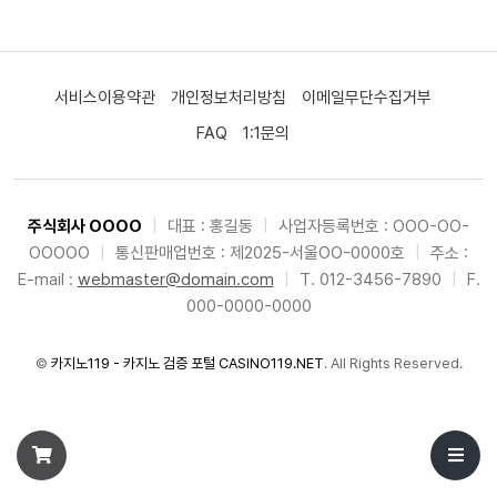
서비스이용약관
개인정보처리방침
이메일무단수집거부
FAQ
1:1문의
주식회사 OOOO
|
대표 : 홍길동
|
사업자등록번호 : OOO-OO-
OOOOO
|
통신판매업번호 : 제2025-서울OO-0000호
|
주소 :
E-mail :
webmaster@domain.com
|
T. 012-3456-7890
|
F.
000-0000-0000
©
카지노119 - 카지노 검증 포털 CASINO119.NET
. All Rights Reserved.